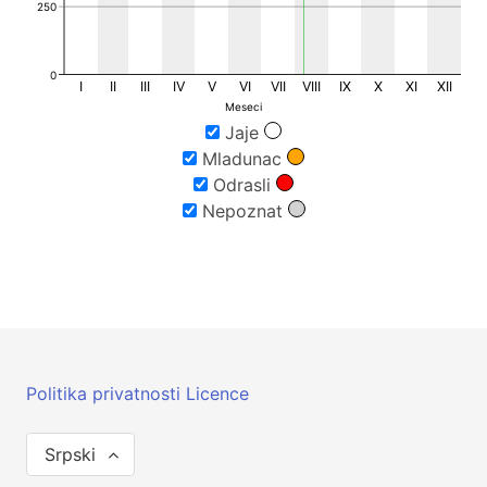
250
0
I
II
III
IV
V
VI
VII
VIII
IX
X
XI
XII
Meseci
Jaje
Mladunac
Odrasli
Nepoznat
Politika privatnosti
Licence
Srpski