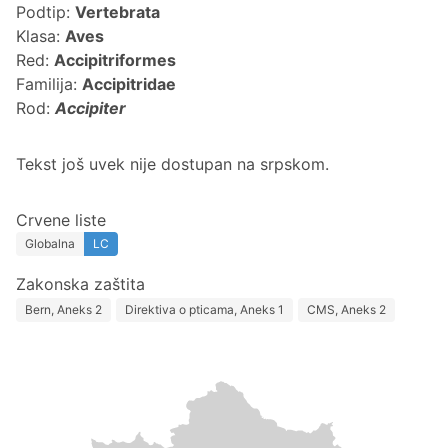
Podtip:
Vertebrata
Klasa:
Aves
Red:
Accipitriformes
Familija:
Accipitridae
Rod:
Accipiter
Tekst još uvek nije dostupan na srpskom.
Crvene liste
Globalna
LC
Zakonska zaštita
Bern, Aneks 2
Direktiva o pticama, Aneks 1
CMS, Aneks 2