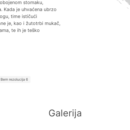
o obojenom stomaku,
a. Kada je uhvaćena ubrzo
gu, time ističući
e je, kao i žutotrbi mukač,
ama, te ih je teško
Broj nalaza po MGRS 
MGRS 10k polje
Broj nalaza
33TWL55
3
Bern rezolucija 6
33TWL94
3
33TWL95
8
33TXL04
46
33TXL05
7
Galerija
33TXL14
9
33TXL15
21
33TXL22
6