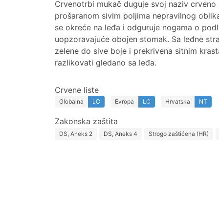
Crvenotrbi mukač duguje svoj naziv crven
prošaranom sivim poljima nepravilnog oblik
se okreće na leđa i odguruje nogama o podlo
uopzoravajuće obojen stomak. Sa leđne stran
zelene do sive boje i prekrivena sitnim krast
razlikovati gledano sa leđa.
Crvene liste
Globalna
LC
Evropa
LC
Hrvatska
NT
Zakonska zaštita
DS, Aneks 2
DS, Aneks 4
Strogo zaštićena (HR)