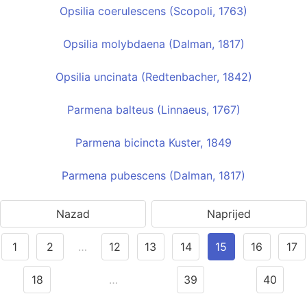
Opsilia coerulescens (Scopoli, 1763)
Opsilia molybdaena (Dalman, 1817)
Opsilia uncinata (Redtenbacher, 1842)
Parmena balteus (Linnaeus, 1767)
Parmena bicincta Kuster, 1849
Parmena pubescens (Dalman, 1817)
Nazad
Naprijed
1
2
…
12
13
14
15
16
17
18
…
39
40