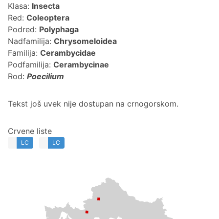
Klasa:
Insecta
Red:
Coleoptera
Podred:
Polyphaga
Nadfamilija:
Chrysomeloidea
Familija:
Cerambycidae
Podfamilija:
Cerambycinae
Rod:
Poecilium
Tekst još uvek nije dostupan na crnogorskom.
Crvene liste
LC
LC