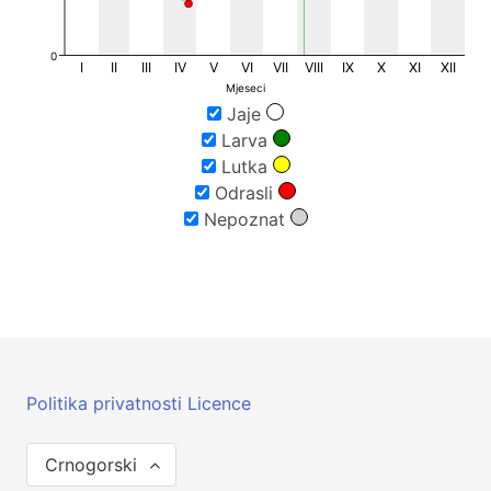
0
I
II
III
IV
V
VI
VII
VIII
IX
X
XI
XII
Mjeseci
Jaje
Larva
Lutka
Odrasli
Nepoznat
Politika privatnosti
Licence
Crnogorski