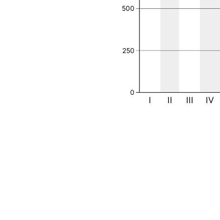
500
250
0
I
II
III
IV