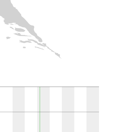
10k polju }}
Prisutno u literaturi