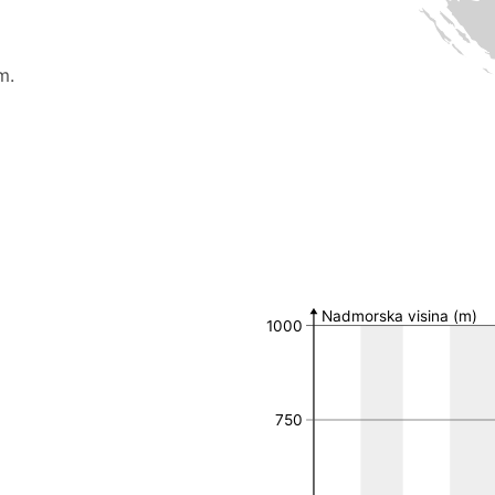
m.
Broj nalaza po MGRS 
MGRS 10k polje
Broj nalaza
Nadmorska visina (m)
1000
750