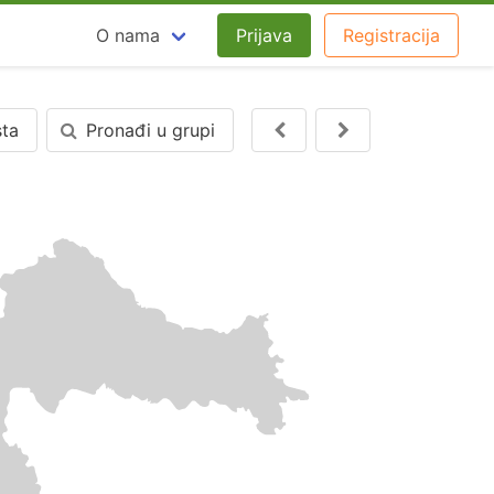
O nama
Prijava
Registracija
sta
Pronađi u grupi