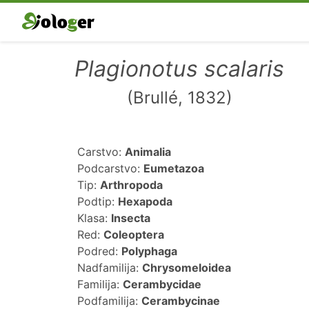
Plagionotus scalaris
(Brullé, 1832)
Carstvo:
Animalia
Podcarstvo:
Eumetazoa
Tip:
Arthropoda
Podtip:
Hexapoda
Klasa:
Insecta
Red:
Coleoptera
Podred:
Polyphaga
Nadfamilija:
Chrysomeloidea
Familija:
Cerambycidae
Podfamilija:
Cerambycinae