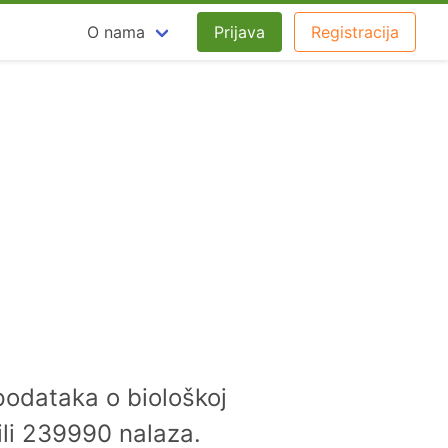
O nama
Prijava
Registracija
podataka o biološkoj
pili 239990 nalaza.