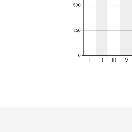
500
250
0
I
II
III
IV