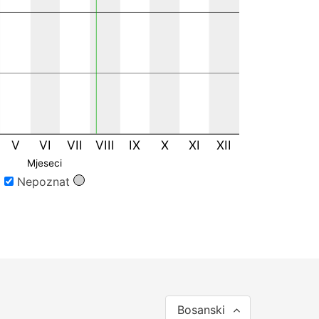
V
VI
VII
VIII
IX
X
XI
XII
Mjeseci
Nepoznat
Bosanski