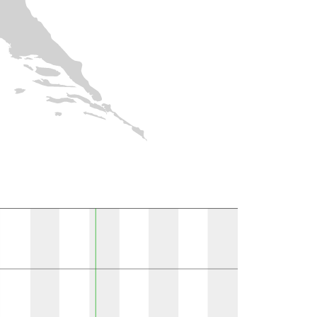
10k polju }}
Prisutno u literaturi