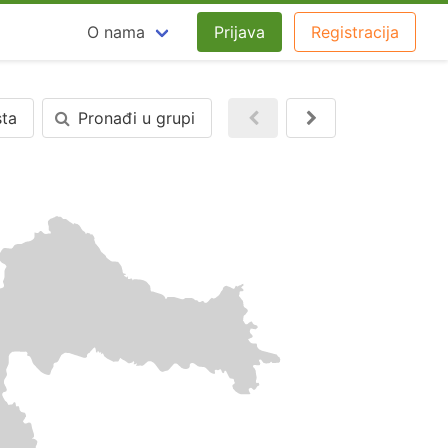
O nama
Prijava
Registracija
sta
Pronađi u grupi
Nazad