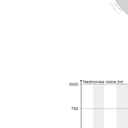
Broj nalaza po MGRS 
MGRS 10k polje
Broj nalaza
Nadmorska visina (m)
1000
750