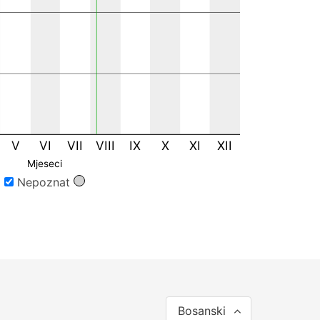
V
VI
VII
VIII
IX
X
XI
XII
Mjeseci
Nepoznat
Bosanski