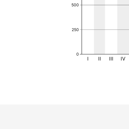
500
250
0
I
II
III
IV