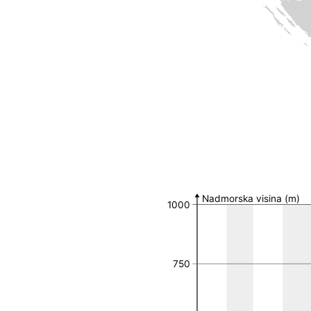
Broj nalaza po MGRS 
MGRS 10k polje
Broj nalaza
Nadmorska visina (m)
1000
750