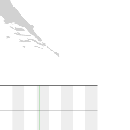
10k polju }}
Prisutno u literaturi