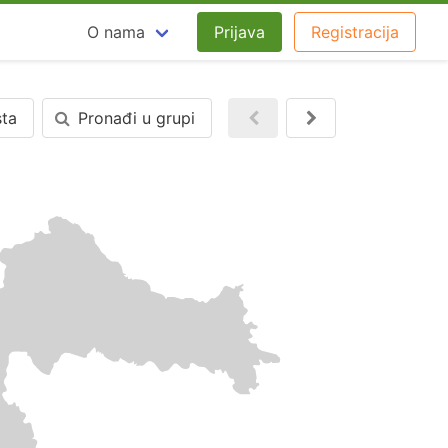
O nama
Prijava
Registracija
sta
Pronađi u grupi
Nazad