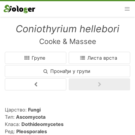
Coniothyrium hellebori
Cooke & Massee
Групе
Листа врста
Пронађи у групи
Напред
Царство:
Fungi
Тип:
Ascomycota
Класа:
Dothideomycetes
Ред:
Pleosporales