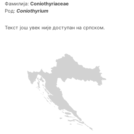
Фамилија:
Coniothyriaceae
Род:
Coniothyrium
Текст још увек није доступан на српском.