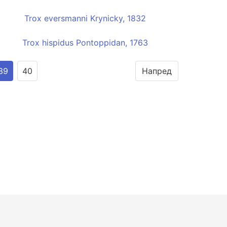
Trox eversmanni Krynicky, 1832
Trox hispidus Pontoppidan, 1763
39
40
Напред