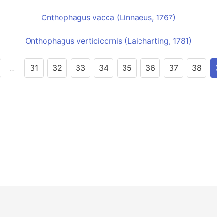
Onthophagus vacca (Linnaeus, 1767)
Onthophagus verticicornis (Laicharting, 1781)
…
31
32
33
34
35
36
37
38