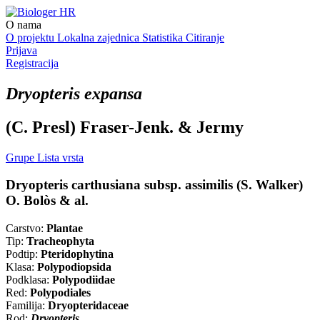
O nama
O projektu
Lokalna zajednica
Statistika
Citiranje
Prijava
Registracija
Dryopteris expansa
(C. Presl) Fraser-Jenk. & Jermy
Grupe
Lista vrsta
Dryopteris carthusiana subsp. assimilis (S. Walker)
O. Bolòs & al.
Carstvo:
Plantae
Tip:
Tracheophyta
Podtip:
Pteridophytina
Klasa:
Polypodiopsida
Podklasa:
Polypodiidae
Red:
Polypodiales
Familija:
Dryopteridaceae
Rod:
Dryopteris