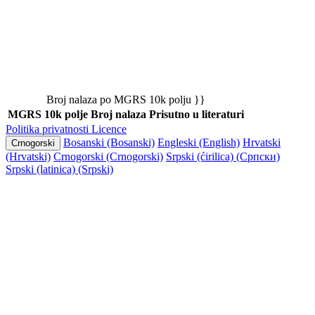
Broj nalaza po MGRS 10k polju }}
MGRS 10k polje
Broj nalaza
Prisutno u literaturi
Politika privatnosti
Licence
Bosanski (Bosanski)
Engleski (English)
Hrvatski
Crnogorski
(Hrvatski)
Crnogorski (Crnogorski)
Srpski (ćirilica) (Српски)
Srpski (latinica) (Srpski)