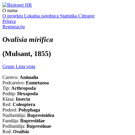
O nama
O projektu
Lokalna zajednica
Statistika
Citiranje
Prijava
Registracija
Ovalisia mirifica
(Mulsant, 1855)
Grupe
Lista vrsta
Carstvo:
Animalia
Podcarstvo:
Eumetazoa
Tip:
Arthropoda
Podtip:
Hexapoda
Klasa:
Insecta
Red:
Coleoptera
Podred:
Polyphaga
Nadfamilija:
Buprestoidea
Familija:
Buprestidae
Podfamilija:
Buprestinae
Rod:
Ovalisia