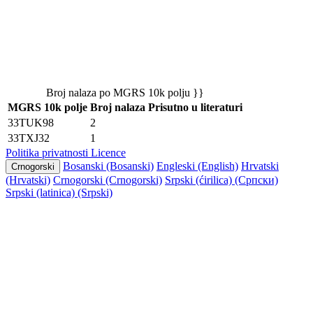
Broj nalaza po MGRS 10k polju }}
MGRS 10k polje
Broj nalaza
Prisutno u literaturi
33TUK98
2
33TXJ32
1
Politika privatnosti
Licence
Bosanski (Bosanski)
Engleski (English)
Hrvatski
Crnogorski
(Hrvatski)
Crnogorski (Crnogorski)
Srpski (ćirilica) (Српски)
Srpski (latinica) (Srpski)