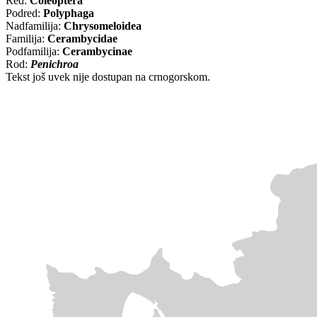
Red:
Coleoptera
Podred:
Polyphaga
Nadfamilija:
Chrysomeloidea
Familija:
Cerambycidae
Podfamilija:
Cerambycinae
Rod:
Penichroa
Tekst još uvek nije dostupan na crnogorskom.