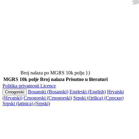
Broj nalaza po MGRS 10k polju }}
MGRS 10k polje
Broj nalaza
Prisutno u literaturi
Politika privatnosti
Licence
Bosanski (Bosanski)
Engleski (English)
Hrvatski
Crnogorski
(Hrvatski)
Crnogorski (Crnogorski)
Srpski (ćirilica) (Српски)
Srpski (latinica) (Srpski)