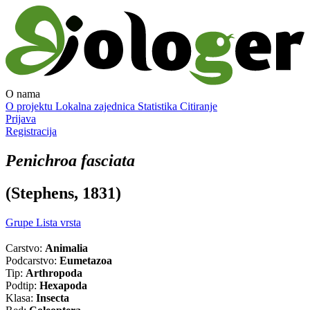
O nama
O projektu
Lokalna zajednica
Statistika
Citiranje
Prijava
Registracija
Penichroa fasciata
(Stephens, 1831)
Grupe
Lista vrsta
Carstvo:
Animalia
Podcarstvo:
Eumetazoa
Tip:
Arthropoda
Podtip:
Hexapoda
Klasa:
Insecta