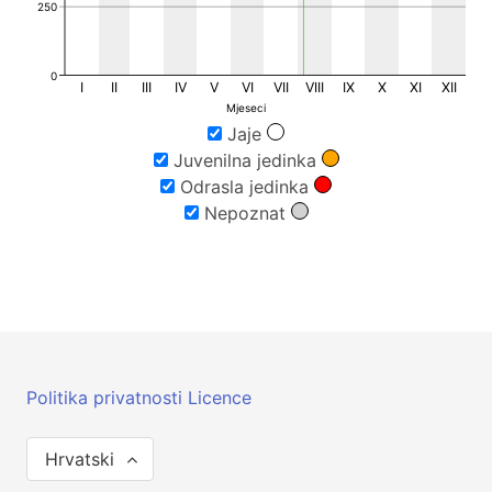
250
0
I
II
III
IV
V
VI
VII
VIII
IX
X
XI
XII
Mjeseci
Jaje
Juvenilna jedinka
Odrasla jedinka
Nepoznat
Politika privatnosti
Licence
Hrvatski