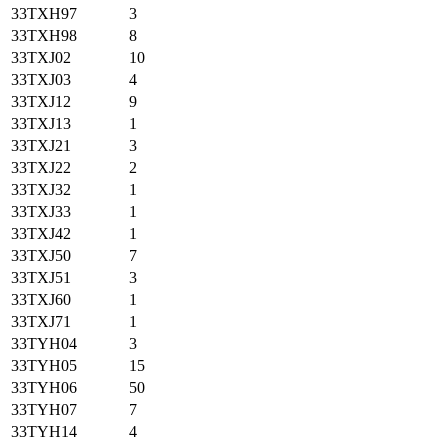
33TXH97
3
33TXH98
8
33TXJ02
10
33TXJ03
4
33TXJ12
9
33TXJ13
1
33TXJ21
3
33TXJ22
2
33TXJ32
1
33TXJ33
1
33TXJ42
1
33TXJ50
7
33TXJ51
3
33TXJ60
1
33TXJ71
1
33TYH04
3
33TYH05
15
33TYH06
50
33TYH07
7
33TYH14
4