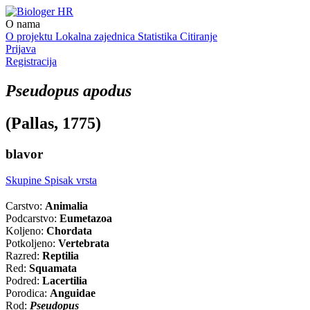
O nama
O projektu
Lokalna zajednica
Statistika
Citiranje
Prijava
Registracija
Pseudopus apodus
(Pallas, 1775)
blavor
Skupine
Spisak vrsta
Carstvo:
Animalia
Podcarstvo:
Eumetazoa
Koljeno:
Chordata
Potkoljeno:
Vertebrata
Razred:
Reptilia
Red:
Squamata
Podred:
Lacertilia
Porodica:
Anguidae
Rod:
Pseudopus