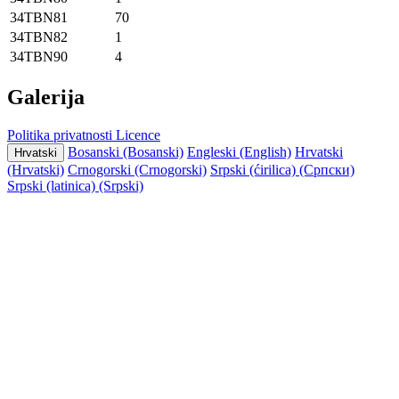
34TBN81
70
34TBN82
1
34TBN90
4
Galerija
Politika privatnosti
Licence
Bosanski (Bosanski)
Engleski (English)
Hrvatski
Hrvatski
(Hrvatski)
Crnogorski (Crnogorski)
Srpski (ćirilica) (Српски)
Srpski (latinica) (Srpski)