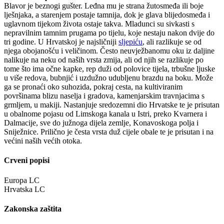
Blavor je beznogi gušter. Leđna mu je strana žutosmeđa ili boje
lješnjaka, a starenjem postaje tamnija, dok je glava blijedosmeđa i
uglavnom tijekom života ostaje takva. Mladunci su sivkasti s
nepravilnim tamnim prugama po tijelu, koje nestaju nakon dvije do
tri godine. U Hrvatskoj je najsličniji
sljepiću
, ali razlikuje se od
njega obojanošću i veličinom. Često neuvježbanomu oku iz daljine
nalikuje na neku od naših vrsta zmija, ali od njih se razlikuje po
tome što ima očne kapke, rep duži od polovice tijela, trbušne ljuske
u više redova, bubnjić i uzdužno udubljenu brazdu na boku. Može
ga se pronaći oko suhozida, pokraj cesta, na kultiviranim
površinama blizu naselja i gradova, kamenjarskim travnjacima s
grmljem, u makiji. Nastanjuje sredozemni dio Hrvatske te je prisutan
u obalnome pojasu od Limskoga kanala u Istri, preko Kvarnera i
Dalmacije, sve do južnoga dijela zemlje, Konavoskoga polja i
Sniježnice. Prilično je česta vrsta duž cijele obale te je prisutan i na
većini naših većih otoka.
Crveni popisi
Europa
LC
Hrvatska
LC
Zakonska zaštita