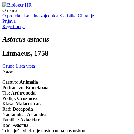
O nama
O projektu
Lokalna zajednica
Statistika
Citiranje
Prijava
Registracija
Astacus astacus
Linnaeus, 1758
Grupe
Lista vrsta
Nazad
Carstvo:
Animalia
Podcarstvo:
Eumetazoa
Tip:
Arthropoda
Podtip:
Crustacea
Klasa:
Malacostraca
Red:
Decapoda
Nadfamilija:
Astacidea
Familija:
Astacidae
Rod:
Astacus
Tekst još uvijek nije dostupan na bosanskom.