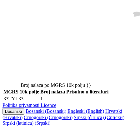
Broj nalaza po MGRS 10k polju }}
MGRS 10k polje
Broj nalaza
Prisutno u literaturi
33TYL33
1
Politika privatnosti
Licence
Bosanski (Bosanski)
Engleski (English)
Hrvatski
Bosanski
(Hrvatski)
Crnogorski (Crnogorski)
Srpski (ćirilica) (Српски)
Srpski (latinica) (Srpski)